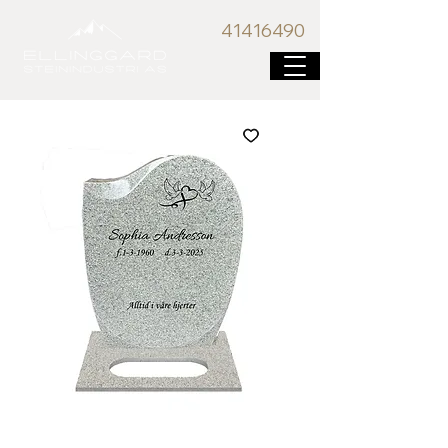
41416
490