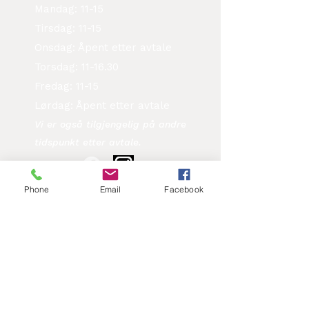
Mandag: 11-15
Tirsdag: 11-15
Onsdag: Åpent etter avtale
Torsdag: 11-16.30
Fredag: 11-15
Lørdag: Åpent etter avtale
Vi er også tilgjengelig på andre
tidspunkt etter avtale.​
Følg oss på
Phone
Email
Facebook
Kontakt oss
Fornavn
Etternavn