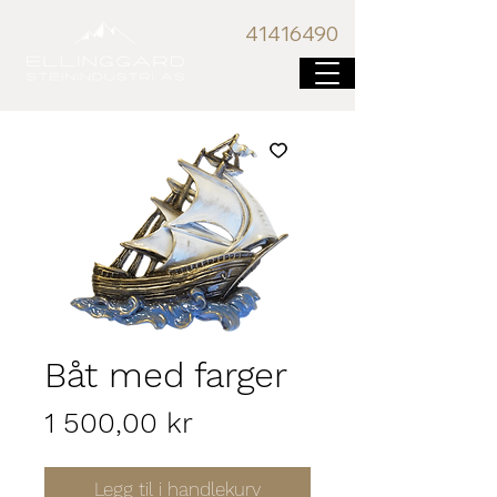
41416
490
Båt med farger
Pris
1 500,00 kr
Legg til i handlekurv