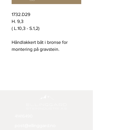
1732.D29
H. 9,3
( L.10,3 - S.1,2)
Håndlakkert båt i bronse for
montering på gravstein.
41416490
post@ellinggard.no