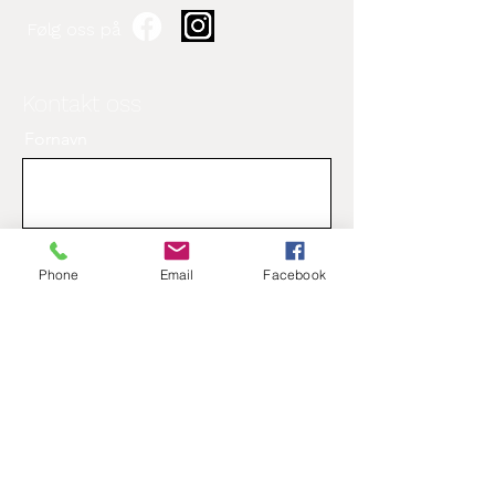
Følg oss på
Kontakt oss
Fornavn
Etternavn
Phone
Email
Facebook
Epost
Beskjed