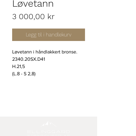
Løvetann
Pris
3 000,00 kr
Legg til i handlekurv
Løvetann i håndlakkert bronse.
2340.20SX.D41
H.21,5
(L.8 - S 2,8)