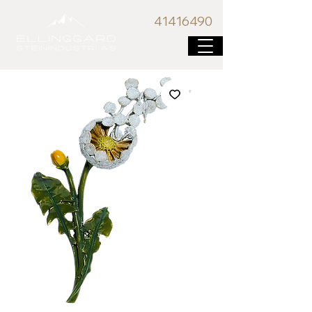
41416
490