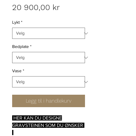
Pris
20 900,00 kr
Lykt
*
Bedplate
*
Vase
*
Legg til i handlekurv
HER KAN DU DESIGNE
GRAVSTEINEN SOM DU ØNSKER