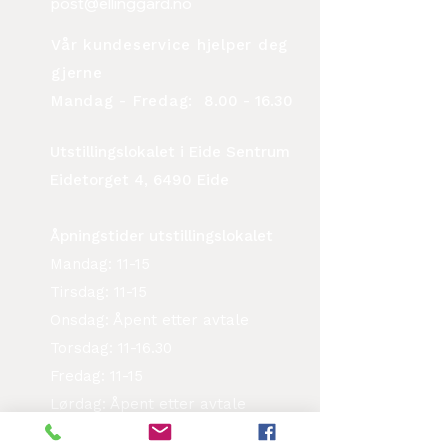
post@ellinggard.no
Vår kundeservice hjelper deg
gjerne
Mandag - Fredag:
8.00 - 16.30
Utstillingslokalet i Eide Sentrum
Eidetorget 4, 6490 Eide
Åpningstider utstillingslokalet
Mandag: 11-15
Tirsdag: 11-15
Onsdag: Åpent etter avtale
Torsdag: 11-16.30
Fredag: 11-15
Lørdag: Åpent etter avtale
Vi er også tilgjengelig på andre