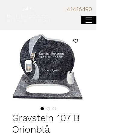
41416
490
Gravstein 107 B
Orionblå