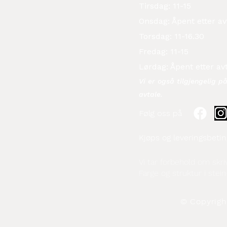
Tirsdag: 11-15
Onsdag: Åpent etter av
Torsdag: 11-16.30
Fredag: 11-15
Lørdag: Åpent etter av
Vi er også tilgjengelig p
avtale.​
Følg oss på
Kjøps og leveringsbetin
Vi tar forbehold om skriv
Farge og struktur i stein
© Copyright 2026 El