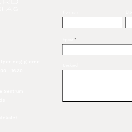
Fornavn
Ett
Epost
elper deg gjerne
Beskjed
00 - 16.30
ide Sentrum
ide
slokalet