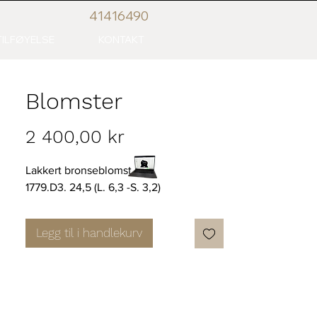
41416
490
ILFØYELSE
KONTAKT
Blomster
Pris
2 400,00 kr
Lakkert bronseblomst
1779.D3. 24,5 (L. 6,3 -S. 3,2)
Legg til i handlekurv