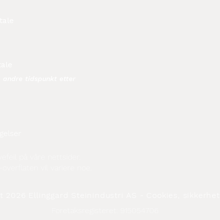
tale
tale
å andre tidspunkt etter
gelser
efeil på våre nettsider.
-overflaten vil variere noe.
linggard Steinindustri AS - Cookies, sikkerhet 
Foretaksregisteret: 915054706