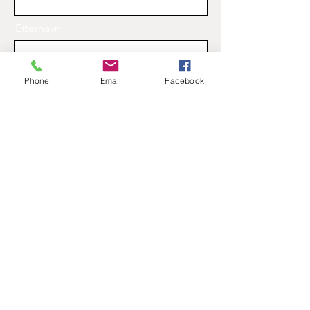
Etternavn
Phone
Email
Facebook
Epost
Beskjed
Send