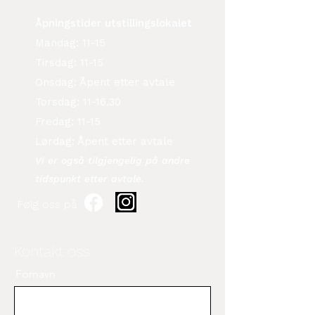
Åpningstider utstillingslokalet
Mandag: 11-15
Tirsdag: 11-15
Onsdag: Åpent etter avtale
Torsdag: 11-16.30
Fredag: 11-15
Lørdag: Åpent etter avtale
Vi er også tilgjengelig på andre
tidspunkt etter avtale.​
Følg oss på
Kontakt oss
Fornavn