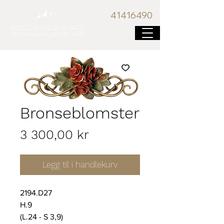
41416
490
Bronseblomster
Pris
3 300,00 kr
Legg til i handlekurv
2194.D27
H.9
(L.24 - S 3,9)