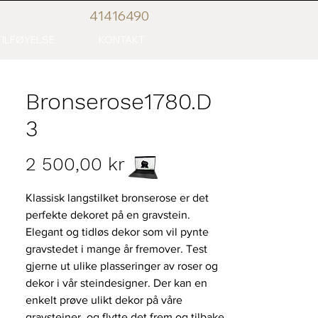
41416
490
ILFØYELSE
KONTAKT
Bronserose1780.D
3
Pris
2 500,00 kr
Klassisk langstilket bronserose er det
perfekte dekoret på en gravstein.
Elegant og tidløs dekor som vil pynte
gravstedet i mange år fremover. Test
gjerne ut ulike plasseringer av roser og
dekor i vår steindesigner. Der kan en
enkelt prøve ulikt dekor på våre
gravsteiner, og flytte det frem og tilbake