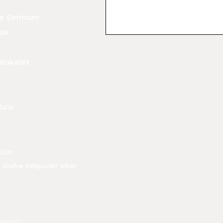
ide Sentrum
ide
slokalet
tale
tale
å andre tidspunkt etter
gelser