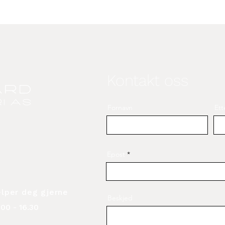
Kontakt oss
Fornavn
Ett
Epost
elper deg gjerne
Beskjed
00 - 16.30