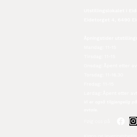
Utstillingslokalet i E
Eidetorget 4, 6490 E
Åpningstider utstilling
Mandag: 11-15
Tirsdag: 11-15
Onsdag: Åpent etter av
Torsdag: 11-16.30
Fredag: 11-15
Lørdag: Åpent etter av
Vi er også tilgjengelig p
avtale.​
Følg oss på
Kjøps og leveringsbetin