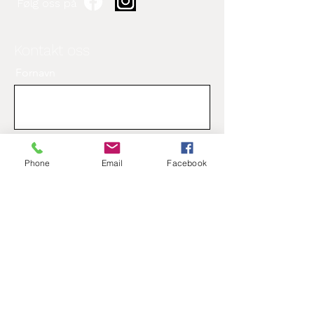
Følg oss på
Kontakt oss
Fornavn
Etternavn
Phone
Email
Facebook
Epost
Beskjed