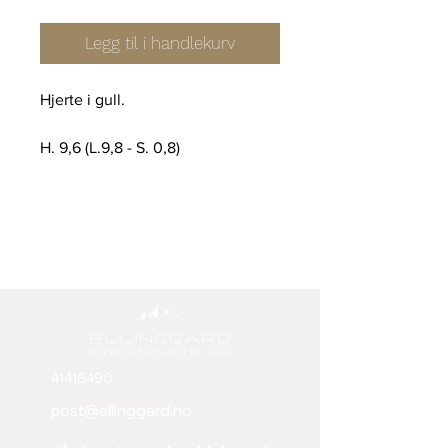
Legg til i handlekurv
Hjerte i gull.
H. 9,6 (L.9,8 - S. 0,8)
41416490
post@ellinggard.no