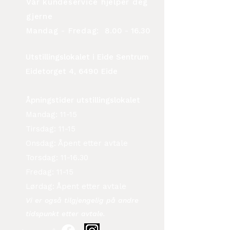
Vår kundeservice hjelper deg
gjerne
Mandag - Fredag:
8.00 - 16.30
Utstillingslokalet i Eide Sentrum
Eidetorget 4, 6490 Eide
Åpningstider utstillingslokalet
Mandag: 11-15
Tirsdag: 11-15
Onsdag: Åpent etter avtale
Torsdag: 11-16.30
Fredag: 11-15
Lørdag: Åpent etter avtale
Vi er også tilgjengelig på andre
tidspunkt etter avtale.​