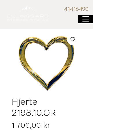
41416
490
Hjerte
2198.10.OR
Pris
1 700,00 kr