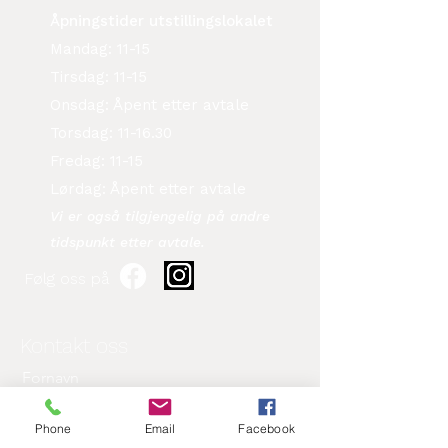
Åpningstider utstillingslokalet
Mandag: 11-15
Tirsdag: 11-15
Onsdag: Åpent etter avtale
Torsdag: 11-16.30
Fredag: 11-15
Lørdag: Åpent etter avtale
Vi er også tilgjengelig på andre
tidspunkt etter avtale.​
Følg oss på
Kontakt oss
Fornavn
Phone
Email
Facebook