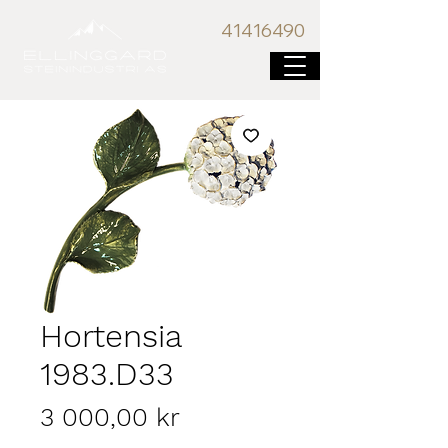
41416
490
Hortensia
1983.D33
Pris
3 000,00 kr