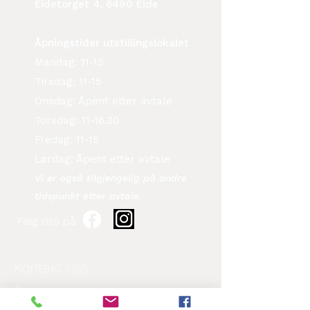
Eidetorget 4, 6490 Eide
Åpningstider utstillingslokalet
Mandag: 11-15
Tirsdag: 11-15
Onsdag: Åpent etter avtale
Torsdag: 11-16.30
Fredag: 11-15
Lørdag: Åpent etter avtale
Vi er også tilgjengelig på andre
tidspunkt etter avtale.​
Følg oss på
Kontakt oss
Fornavn