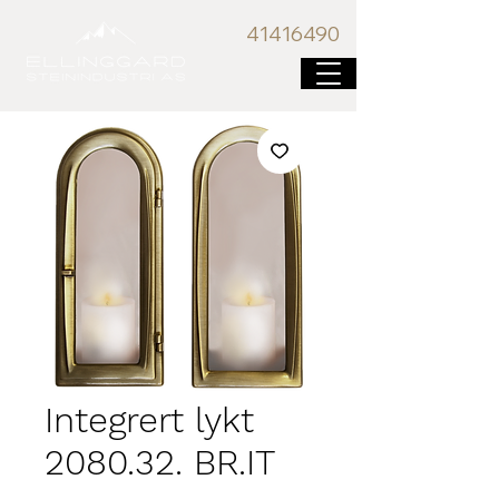
41416
490
Integrert lykt
2080.32. BR.IT