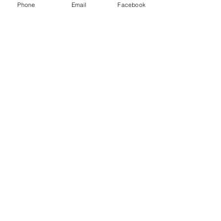
Phone
Email
Facebook
Etternavn
Epost
Beskjed