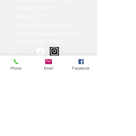
Torsdag: 11-16.30
Fredag: 11-15
Lørdag: Åpent etter avtale
Vi er også tilgjengelig på andre
tidspunkt etter avtale.​
Følg oss på
Phone
Email
Facebook
Kontakt oss
Fornavn
Etternavn