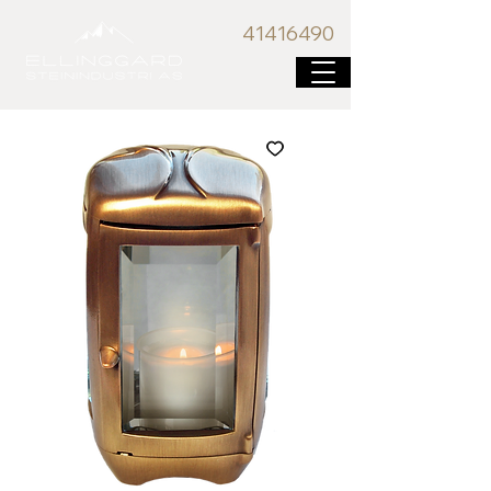
41416
490