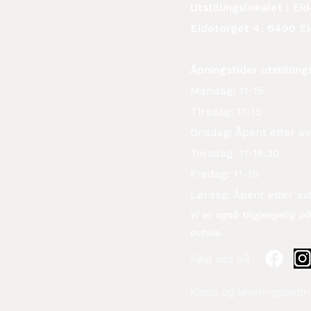
Utstillingslokalet i E
Eidetorget 4, 6490 E
Åpningstider utstilling
Mandag: 11-15
Tirsdag: 11-15
Onsdag: Åpent etter av
Torsdag: 11-16.30
Fredag: 11-15
Lørdag: Åpent etter av
Vi er også tilgjengelig p
avtale.​
Følg oss på
Kjøps og leveringsbetin