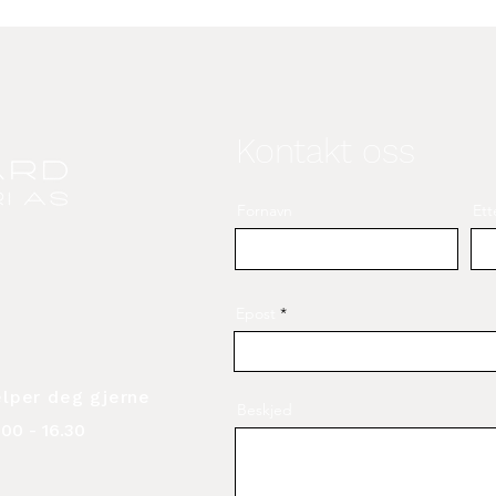
Kontakt oss
Fornavn
Ett
Epost
elper deg gjerne
Beskjed
00 - 16.30