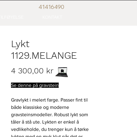
41416
490
ILFØYELSE
KONTAKT
Lykt
1129.MELANGE
Pris
4 300,00 kr
Se denne på gravstein
Gravlykt i melert farge. Passer fint til
både klassiske og moderne
gravsteinsmodeller. Robust lykt som
tåler å stå ute. Lykten er enkel å
vedlikeholde, du trenger kun å tørke
lykten med en myk klut når det er