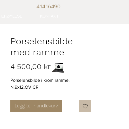
41416
490
ILFØYELSE
KONTAKT
Porselensbilde
med ramme
Pris
4 500,00 kr
Porselensbilde i krom ramme.
N.9x12.OV.CR
Legg til i handlekurv