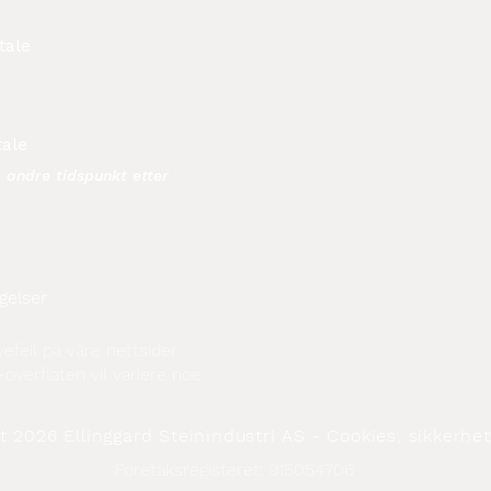
tale
tale
å andre tidspunkt etter
gelser
efeil på våre nettsider.
-overflaten vil variere noe.
linggard Steinindustri AS - Cookies, sikkerhet 
Foretaksregisteret: 915054706