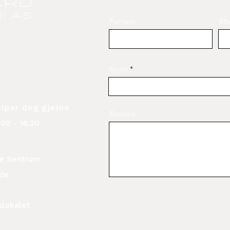
Fornavn
Ett
Epost
elper deg gjerne
Beskjed
00 - 16.30
ide Sentrum
ide
slokalet