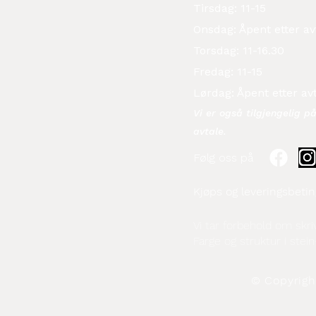
Tirsdag: 11-15
Onsdag: Åpent etter av
Torsdag: 11-16.30
Fredag: 11-15
Lørdag: Åpent etter av
Vi er også tilgjengelig p
avtale.​
Følg oss på
Kjøps og leveringsbetin
Vi tar forbehold om skriv
Farge og struktur i stein
© Copyright 2026 El