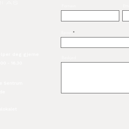
Fornavn
Ett
Epost
elper deg gjerne
Beskjed
00 - 16.30
ide Sentrum
ide
slokalet