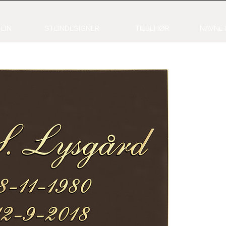
EIN
STEINDESIGNER
TILBEHØR
NAVNET