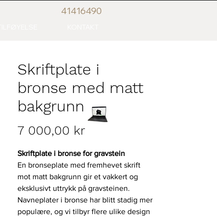
41416
490
ILFØYELSE
KONTAKT
Skriftplate i
bronse med matt
bakgrunn
Pris
7 000,00 kr
Skriftplate i bronse for gravstein
En bronseplate med fremhevet skrift
mot matt bakgrunn gir et vakkert og
eksklusivt uttrykk på gravsteinen.
Navneplater i bronse har blitt stadig mer
populære, og vi tilbyr flere ulike design