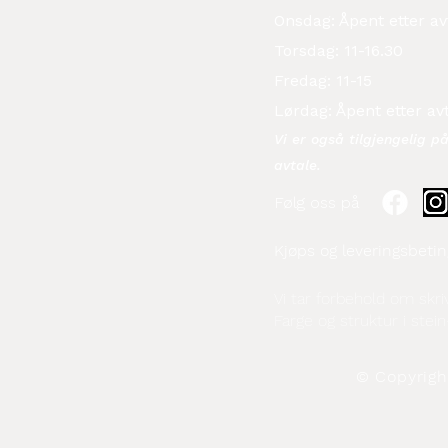
Onsdag: Åpent etter av
Torsdag: 11-16.30
Fredag: 11-15
Lørdag: Åpent etter av
Vi er også tilgjengelig p
avtale.​
Følg oss på
Kjøps og leveringsbetin
Vi tar forbehold om skriv
Farge og struktur i stein
© Copyright 2026 El