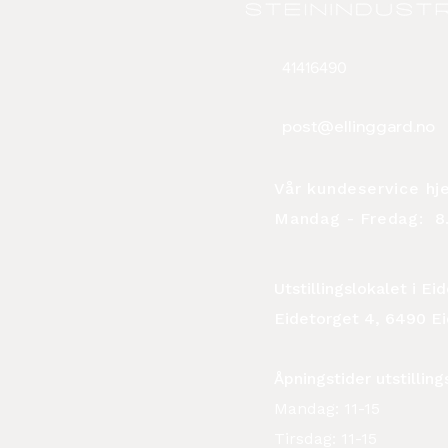
41416490
post@ellinggard.no
Vår kundeservice hj
Mandag - Fredag:
8.
Utstillingslokalet i E
Eidetorget 4, 6490 E
Åpningstider utstilling
Mandag: 11-15
Tirsdag: 11-15