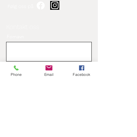
Følg oss på
Kontakt oss
Fornavn
Etternavn
Phone
Email
Facebook
Epost
Beskjed