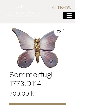
41416
490
Sommerfugl
1773.D114
Pris
700,00 kr