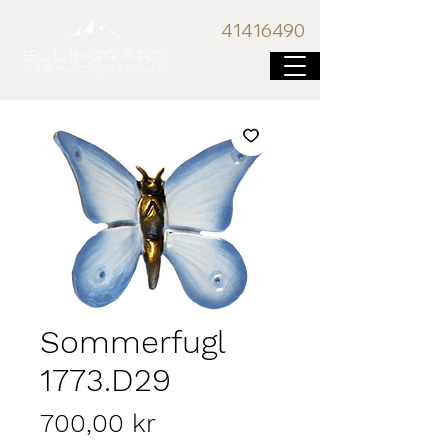
41416
490
Sommerfugl
1773.D29
Pris
700,00 kr