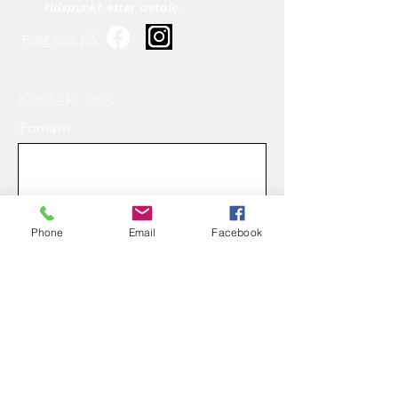
tidspunkt etter avtale.​
Følg oss på
Kontakt oss
Fornavn
Etternavn
Phone
Email
Facebook
Epost
Beskjed